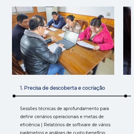
1. Precisa de descoberta e cocriação
Sessões técnicas de aprofundamento para
D
definir cenários operacionais e metas de
e
eficiência | Relatórios de software de vários
c
parâmetros e análises de custo-benefício.
a