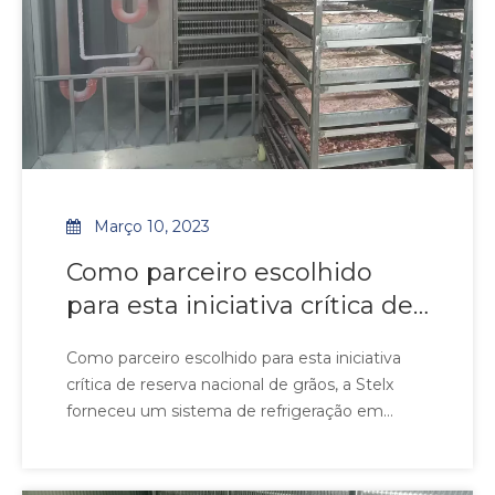
Março 10, 2023
Como parceiro escolhido
para esta iniciativa crítica de
reserva nacional de grãos, a
Como parceiro escolhido para esta iniciativa
Stelx forneceu um sistema
crítica de reserva nacional de grãos, a Stelx
de refrigeração em grande
forneceu um sistema de refrigeração em
escala sob rigorosos
grande escala sob rigorosos requisitos técnicos
e de habilidade. Projetados para salvaguardar a
requisitos técnicos e de
segurança alimentar em climas tropicais,