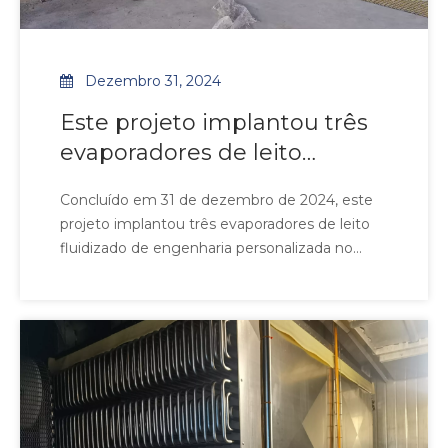
Dezembro 31, 2024
Este projeto implantou três
evaporadores de leito
fluidizado personalizados no
Concluído em 31 de dezembro de 2024, este
exigente ambiente industrial
projeto implantou três evaporadores de leito
de Yunnan.
fluidizado de engenharia personalizada no
exigente ambiente industrial de Yunnan.
Apresentando tubos de alumínio resistentes à
corrosão combinados com aletas de liga de
alumínio-magnésio, os sistemas alcançam
98,5% de eficiência de transferência térmica
abaixo de 2.