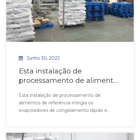
Junho 30, 2022
Esta instalação de
processamento de alimentos
de referência integra os
Esta instalação de processamento de
evaporadores premium de
alimentos de referência integra os
congelamento rápido e
evaporadores de congelamento rápido e
refrigeradores de ar de
resfriadores de ar de armazenamento
refrigerado premium da Stelx, projetados para
armazenamento frio da Stelx
atender às demandas rigorosas de higiene e