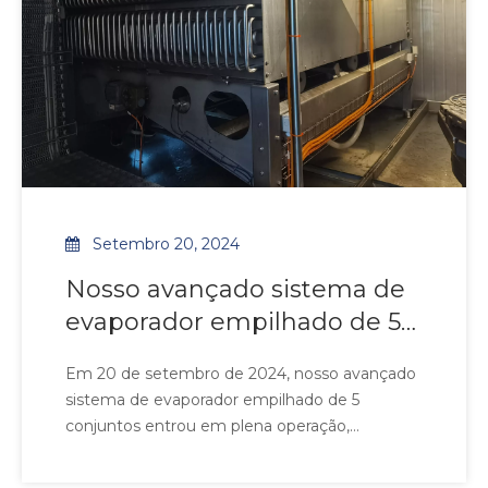
Setembro 20, 2024
Nosso avançado sistema de
evaporador empilhado de 5
conjuntos entrou em plena
Em 20 de setembro de 2024, nosso avançado
operação, apresentando
sistema de evaporador empilhado de 5
tubos de aço inoxidável
conjuntos entrou em plena operação,
emparelhados com aletas de
apresentando tubos de aço inoxidável
emparelhados com aletas de liga de alumínio-
liga de alumínio-magnésio