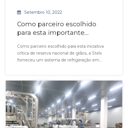
Setembro 10, 2022
Como parceiro escolhido
para esta importante
iniciativa nacional de reserva
Como parceiro escolhido para esta iniciativa
de grãos, a Stelx forneceu
crítica de reserva nacional de grãos, a Stelx
um sistema de refrigeração
forneceu um sistema de refrigeração em
em grande escala sob
grande escala sob rigorosos requisitos técnicos
e de habilidade. Projetados para salvaguardar a
rigorosos requisitos técnicos
segurança alimentar em climas tropicais,
e de habilidade.
nossos refrigeradores de ar apresentam
construção robusta e multi-de