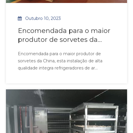
Outubro 10, 2023
Encomendada para o maior
produtor de sorvetes da
China, esta instalação de alta
Encomendada para o maior produtor de
qualidade integra
sorvetes da China, esta instalação de alta
qualidade integra refrigeradores de ar
personalizados Stelx com tubos e aletas de
aço inoxidável, garantindo higiene de grau FDA
e 99,9% de resistência à corrosão em
ambientes com alta umidade. Equipado com
ventiladores axiais Ziehl-Abegg, o sistema
atinge 40%