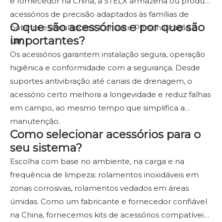
e fornecedor na China, a STELX armazena ou produz
acessórios de precisão adaptados às famílias de
O que são acessórios e por que são
bobinas e ventiladores. Consulte Personalização e
importantes?
Lar
.
Os acessórios garantem instalação segura, operação
higiênica e conformidade com a segurança. Desde
suportes antivibração até canais de drenagem, o
acessório certo melhora a longevidade e reduz falhas
em campo, ao mesmo tempo que simplifica a
manutenção.
Como selecionar acessórios para o
seu sistema?
Escolha com base no ambiente, na carga e na
frequência de limpeza: rolamentos inoxidáveis ​​em
zonas corrosivas, rolamentos vedados em áreas
úmidas. Como um fabricante e fornecedor confiável
na China, fornecemos kits de acessórios compatíveis.