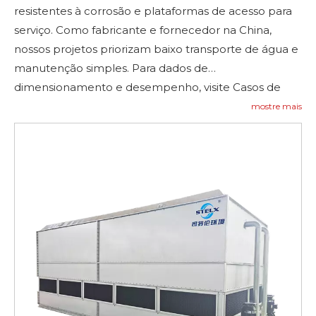
resistentes à corrosão e plataformas de acesso para
serviço. Como fabricante e fornecedor na China,
nossos projetos priorizam baixo transporte de água e
manutenção simples. Para dados de
dimensionamento e desempenho, visite Casos de
Referência e
Contate-nos
para perguntar—
Contate-
mostre mais
nos
.