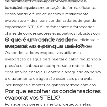
de tratamento de água os tornam ideais para
Os condensadores evaporativos reduzem as
condições rigorosas.
temperaturas de condensação de forma eficiente,
combinando o fluxo de ar com o resfriamento
evaporativo – ideal para condensadores de grande
capacidade. STELX é um fabricante e fornecedor
chinês de condensadores evaporativos robustos com
O que é um condensador
controle de desvio, meio de enchimento eficiente e
evaporativo e por que usá-lo?
fácil manutenção. Revise as inscrições e
Notícias
.
Os condensadores evaporativos utilizam a
evaporação da água para rejeitar o calor, reduzindo a
pressão da cabeça do compressor e reduzindo o
consumo de energia. O controle adequado da deriva
e o tratamento da água são essenciais para evitar
incrustações e manter os ganhos termodinâmicos.
Por que escolher os condensadores
evaporativos STELX?
Fornecemos preenchimento projetado, metais