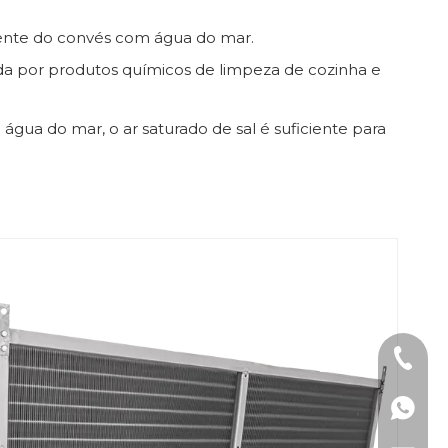
quente do convés com água do mar.
da por produtos químicos de limpeza de cozinha e
gua do mar, o ar saturado de sal é suficiente para
Tel: +8
WhatsAp