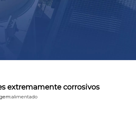
ntes extremamente corrosivos
igem:
alimentado