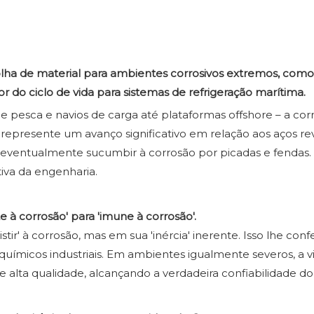
scolha de material para ambientes corrosivos extremos, com
lor do ciclo de vida para sistemas de refrigeração marítima.
e pesca e navios de carga até plataformas offshore – a co
represente um avanço significativo em relação aos aços reve
eventualmente sucumbir à corrosão por picadas e fendas. Pa
tiva da engenharia.
e à corrosão' para 'imune à corrosão'.
stir' à corrosão, mas em sua 'inércia' inerente. Isso lhe con
químicos industriais. Em ambientes igualmente severos, a vi
 alta qualidade, alcançando a verdadeira confiabilidade do 