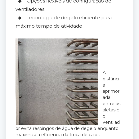
◆ Opções flexíveis de configuração de
ventiladores
◆ Tecnologia de degelo eficiente para
máximo tempo de atividade
A
distânci
a
aprimor
ada
entre as
aletas e
o
ventilad
or evita respingos de água de degelo enquanto
maximiza a eficiência da troca de calor.