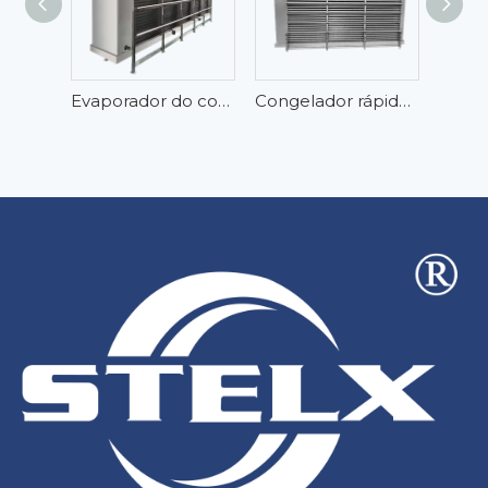
Evaporador do congelador de explosão da sala fria da galinha da carne da carne para a usina
Congelador rápido eficiente para piso de armazém de alta velocidade