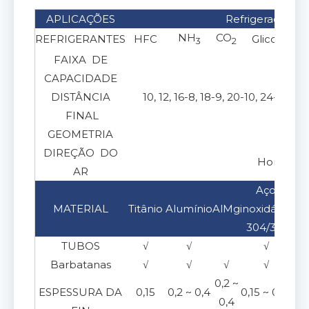
APLICAÇÕES
Refrigeração
NH
CO
REFRIGERANTES
HFC
Glicol
3
2
FAIXA DE
15 ~ 
CAPACIDADE
DISTÂNCIA
10, 12, 16-8, 18-9, 20-10, 24-12
FINAL
requ
GEOMETRIA
Em 
DIREÇÃO DO
Horizontal
AR
Aço
MATERIAL
Titânio
Alumínio
AlMg
inoxidável
C
304/316
TUBOS
√
√
√
Barbatanas
√
√
√
√
0,2 ~
ESPESSURA DA
0,15
0,2 ~ 0,4
0,15 ~ 0,17
0,1
0,4