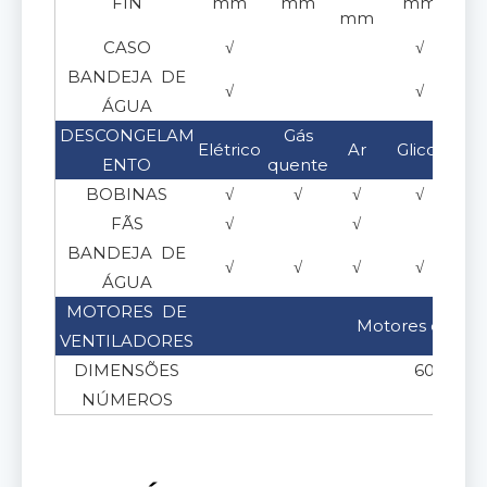
FIN
mm
mm
mm
mm
CASO
√
√
BANDEJA DE
√
√
ÁGUA
DESCONGELAM
Gás
Elétrico
Ar
Glicol
Sa
ENTO
quente
BOBINAS
√
√
√
√
FÃS
√
√
BANDEJA DE
√
√
√
√
ÁGUA
MOTORES DE
Motores de ven
VENTILADORES
DIMENSÕES
600, 630
NÚMEROS
1 