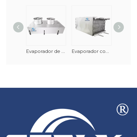
Evaporador de túnel de frutos do mar em espiral vertical com degelo automático
Evaporador congelador espiral de empilhamento de aço inoxidável-AlMg