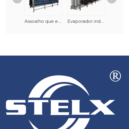
Assoalho que está unidades industriais do evaporador do congelador de explosão para o grande armazenamento frio
Evaporador industrial do congelador da explosão do esboço oblíquo do desempenho seguro de baixo nível de ruído