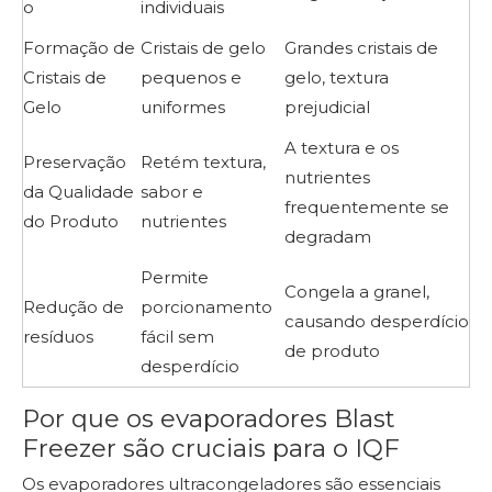
o
individuais
Formação de
Cristais de gelo
Grandes cristais de
Cristais de
pequenos e
gelo, textura
Gelo
uniformes
prejudicial
A textura e os
Preservação
Retém textura,
nutrientes
da Qualidade
sabor e
frequentemente se
do Produto
nutrientes
degradam
Permite
Congela a granel,
Redução de
porcionamento
causando desperdício
resíduos
fácil sem
de produto
desperdício
Por que os evaporadores Blast
Freezer são cruciais para o IQF
Os evaporadores ultracongeladores são essenciais