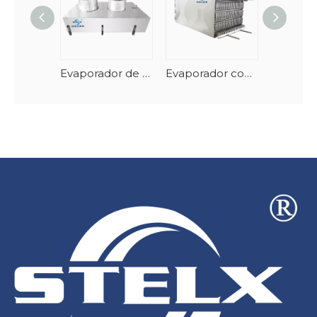
Evaporador de túnel de frutos do mar em espiral vertical com degelo automático
Evaporador congelador espiral de empilhamento de aço inoxidável-AlMg