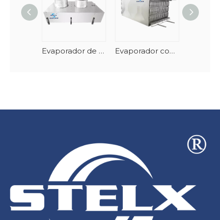
Evaporador de túnel de frutos do mar em espiral vertical com degelo automático
Evaporador congelador espiral de empilhamento de aço inoxidável-AlMg