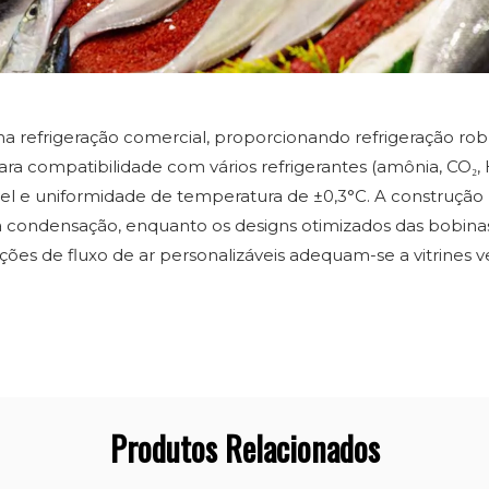
a na refrigeração comercial, proporcionando refrigeração ro
para compatibilidade com vários refrigerantes (amônia, CO
l e uniformidade de temperatura de ±0,3°C. A construção hí
ta condensação, enquanto os designs otimizados das bob
s de fluxo de ar personalizáveis ​​adequam-se a vitrines ver
Produtos Relacionados