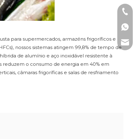
Tel: +8
WhatsAp
busta para supermercados, armazéns frigoríficos e
E-mail:
₂, HFCs), nossos sistemas atingem 99,8% de tempo de
brida de alumínio e aço inoxidável resistente à
inas reduzem o consumo de energia em 40% em
ticais, câmaras frigoríficas e salas de resfriamento