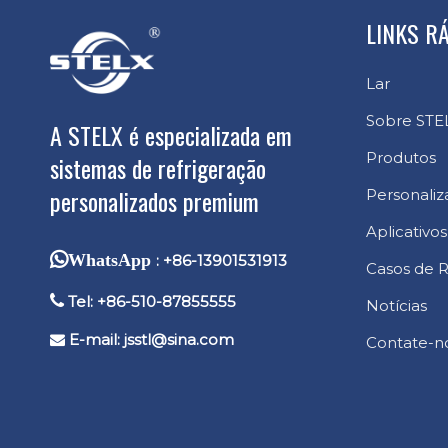
LINKS R
Lar
Sobre STE
A STELX é especializada em
Produtos
sistemas de refrigeração
personalizados premium
Personaliz
Aplicativos
WhatsApp
: +86-13901531913
Casos de R

Tel: +86-510-87855555
Notícias
E-mail:
jsstl@sina.com

Contate-n