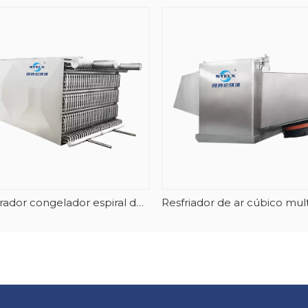
Evaporador congelador espiral de empilhamento de aço inoxidável-AlMg