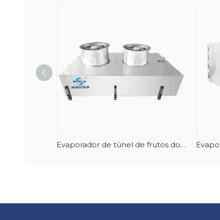
Evaporador de túnel de frutos do mar em espiral vertical com degelo automático