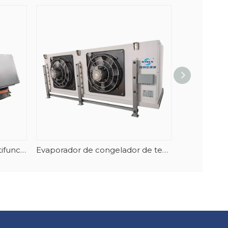
Resfriador de ar cúbico multifuncional de fluxo de ar vertical com caixa 304 de alta qualidade
Evaporador de congelador de temperatura ultrabaixa de alta eficiência para atum