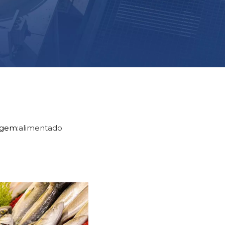
igem:
alimentado