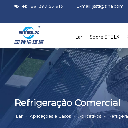
Tel: +86 13901531913 E-mail:
jsstl@sina.com

Lar
Sobre STELX
Refrigeração Comercial
Lar
»
Aplicações e Casos
»
Aplicativos
»
Refriger